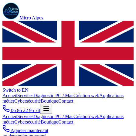
Micro Alpes
Switch to EN
Accueil
Services
Diagnostic PC / Mac
Création web
Applications
métier
Cybersécurité
Boutique
Contact
06 86 22 95 74
Accueil
Services
Diagnostic PC / Mac
Création web
Applications
métier
Cybersécurité
Boutique
Contact
Appeler maintenant
ou demander un rappel